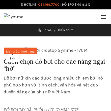
HOTLINE:
091.169.7700
|
HỖ TRỢ
|
Mở đại lý
Home
kiến thức
,
kiến thức
thời trang
12
TH4
Cách chọn đồ bơi cho các nàng ngại
“hở”
Đồ bơi nữ kín đáo được lòng nhiều chị em bởi nó
phù hợp hơn với tính cách, văn hóa và nét đẹp
duyên dáng của phụ nữ Việt Nam.
BỘ BƠI TAY DÀI PHỐI LƯỚI GYMME 17071