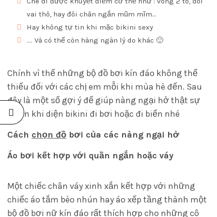
Che đi được khuyết điểm cơ thể như : vòng 2 to, đôi
vai thô, hay đôi chân ngắn mũm mĩm…
Hay không tự tin khi mặc bikini sexy
…. Và có thể còn hàng ngàn lý do khác 🙂
Chính vì thế những bộ đồ bơi kín đáo không thể
thiếu đối với các chị em mỗi khi mùa hè đến. Sau
đây là một số gợi ý để giúp nàng ngại hở thật sự
tự tin khi diện bikini đi bơi hoặc đi biển nhé
Cách
chọn đồ
bơi của các nàng ngại hở
Áo bơi kết hợp với quần ngắn hoặc váy
Một chiếc chân váy xinh xắn kết hợp với những
chiếc áo tắm bèo nhún hay áo xếp tầng thành một
bộ đồ bơi nữ kín đáo rất thích hợp cho những cô