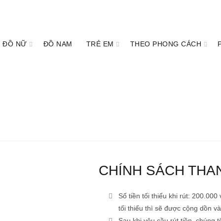
ĐỒ NỮ
ĐỒ NAM
TRẺ EM
THEO PHONG CÁCH
án
CHÍNH SÁCH THA
Số tiền tối thiểu khi rút: 200.00
tối thiểu thì sẽ được cộng dồn và
Sau khi yêu cầu rút tiền, chúng 