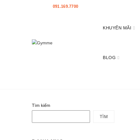
HOTLINE:
091.169.7700
|
HỖ TRỢ
|
Mở đại lý
KHUYẾN MÃI
BLOG
Home
Affiliate
Affiliate – Chính sách thanh to
Tìm kiếm
TÌM