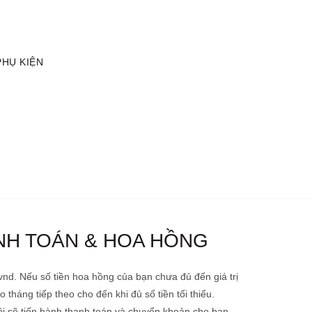
TÀI KHOẢN
GIỎ HÀNG
PHỤ KIỆN
NH TOÁN & HOA HỒNG
0 vnd. Nếu số tiền hoa hồng của bạn chưa đủ đến giá trị
o tháng tiếp theo cho đến khi đủ số tiền tối thiểu.
tôi sẽ tiến hành thanh toán và chuyển khoản cho bạn