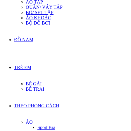
ÁO TẬP
QUẦN/ VÁY TẬP
BỘ/ SET TẬP
ÁO KHOÁC
BỘ ĐỒ BƠI
ĐỒ NAM
TRẺ EM
BÉ GÁI
BÉ TRAI
THEO PHONG CÁCH
ÁO
Sport Bra