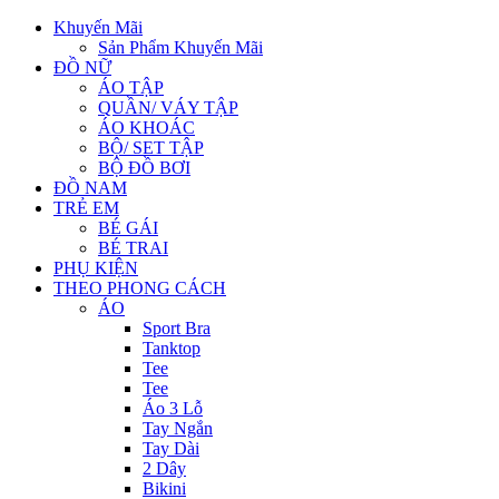
Khuyến Mãi
Sản Phẩm Khuyến Mãi
ĐỒ NỮ
ÁO TẬP
QUẦN/ VÁY TẬP
ÁO KHOÁC
BỘ/ SET TẬP
BỘ ĐỒ BƠI
ĐỒ NAM
TRẺ EM
BÉ GÁI
BÉ TRAI
PHỤ KIỆN
THEO PHONG CÁCH
ÁO
Sport Bra
Tanktop
Tee
Tee
Áo 3 Lỗ
Tay Ngắn
Tay Dài
2 Dây
Bikini