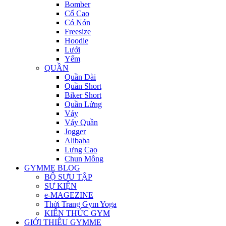
Bomber
Cổ Cao
Có Nón
Freesize
Hoodie
Lưới
Yếm
QUẦN
Quần Dài
Quần Short
Biker Short
Quần Lửng
Váy
Váy Quần
Jogger
Alibaba
Lưng Cao
Chun Mông
GYMME BLOG
BỘ SƯU TẬP
SỰ KIỆN
e-MAGEZINE
Thời Trang Gym Yoga
KIẾN THỨC GYM
GIỚI THIÊU GYMME