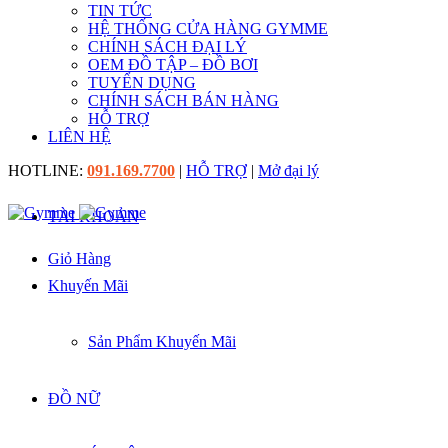
TIN TỨC
HỆ THỐNG CỬA HÀNG GYMME
CHÍNH SÁCH ĐẠI LÝ
OEM ĐỒ TẬP – ĐỒ BƠI
TUYỂN DỤNG
CHÍNH SÁCH BÁN HÀNG
HỖ TRỢ
LIÊN HỆ
HOTLINE:
091.169.7700
|
HỖ TRỢ
|
Mở đại lý
TÀI KHOẢN
Giỏ Hàng
Khuyến Mãi
Sản Phẩm Khuyến Mãi
ĐỒ NỮ