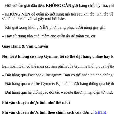
– Đối với lần giặt đầu tiên,
KHÔNG CẦN
giặt bằng chất tẩy rửa, ch
– KHÔNG NÊN
để quần áo ướt sũng mồ hôi sau khi tập. Khi tập về
sôi làm hư chất vải và gây mùi hôi hám.
– Khi giặt xong không
NÊN
phơi trang phục dưới nắng gay gắt.
– Hãy sử dụng bàn chải mềm cho quần áo để tránh xơ, cũ
Giao Hàng & Vận Chuyển
Nơi tôi ở không có shop Gymme, tôi có thể đặt hàng online hay 
Bạn hoàn toàn có thể mua các sản phẩm của Gymme thông qua hệ thốn
– Đặt hàng qua Facebook, Instagram: Bạn có thể nhắn tin cho chúng t
– Đặt hàng qua website Gymme: Bạn có thể đặt hàng thông qua hệ thố
– Đặt hàng qua hệ thống các đối tác website thương mại điện tử như:
Phí vận chuyển được tính như thế nào?
Phí vận chuyển được tính theo chính sách của đơn vị
GHTK