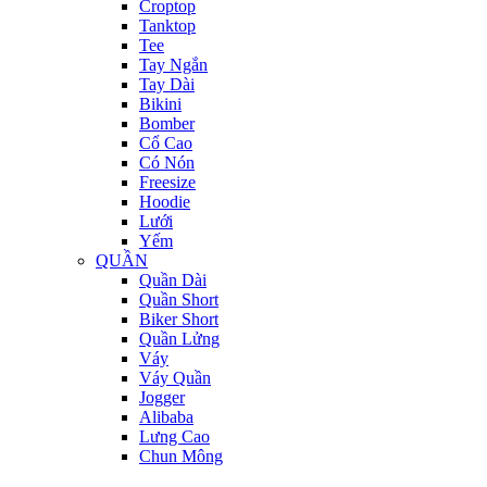
Croptop
Tanktop
Tee
Tay Ngắn
Tay Dài
Bikini
Bomber
Cổ Cao
Có Nón
Freesize
Hoodie
Lưới
Yếm
QUẦN
Quần Dài
Quần Short
Biker Short
Quần Lửng
Váy
Váy Quần
Jogger
Alibaba
Lưng Cao
Chun Mông