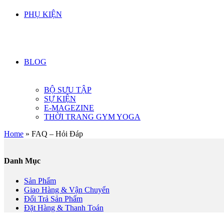
PHỤ KIỆN
BLOG
BỘ SƯU TẬP
SỰ KIỆN
E-MAGEZINE
THỜI TRANG GYM YOGA
Home
»
FAQ – Hỏi Đáp
Danh Mục
Sản Phẩm
Giao Hàng & Vận Chuyển
Đổi Trả Sản Phẩm
Đặt Hàng & Thanh Toán