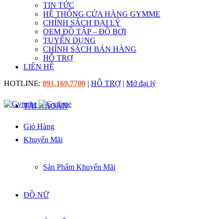
TIN TỨC
HỆ THỐNG CỬA HÀNG GYMME
CHÍNH SÁCH ĐẠI LÝ
OEM ĐỒ TẬP – ĐỒ BƠI
TUYỂN DỤNG
CHÍNH SÁCH BÁN HÀNG
HỖ TRỢ
LIÊN HỆ
HOTLINE:
091.169.7700
|
HỖ TRỢ
|
Mở đại lý
TÀI KHOẢN
Giỏ Hàng
Khuyến Mãi
Sản Phẩm Khuyến Mãi
ĐỒ NỮ