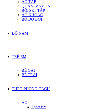
ÁO TẬP
QUẦN/ VÁY TẬP
BỘ/ SET TẬP
ÁO KHOÁC
BỘ ĐỒ BƠI
ĐỒ NAM
TRẺ EM
BÉ GÁI
BÉ TRAI
THEO PHONG CÁCH
ÁO
Sport Bra