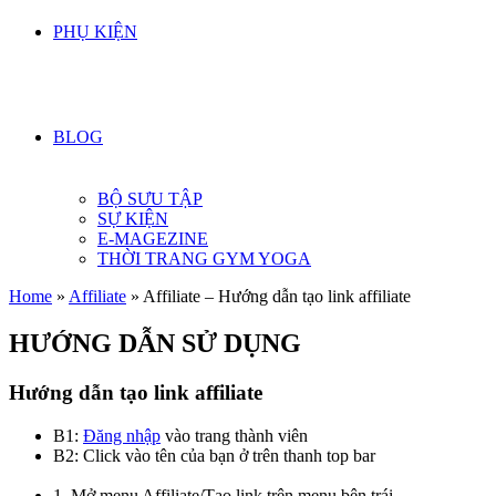
PHỤ KIỆN
BLOG
BỘ SƯU TẬP
SỰ KIỆN
E-MAGEZINE
THỜI TRANG GYM YOGA
Home
»
Affiliate
»
Affiliate – Hướng dẫn tạo link affiliate
HƯỚNG DẪN SỬ DỤNG
Hướng dẫn tạo link affiliate
B1:
Đăng nhập
vào trang thành viên
B2: Click vào tên của bạn ở trên thanh top bar
1. Mở menu Affiliate/Tạo link trên menu bên trái.