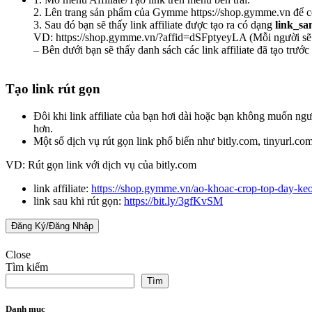
2. Lên trang sản phẩm của Gymme https://shop.gymme.vn để c
3. Sau đó bạn sẽ thấy link affiliate được tạo ra có dạng
link_sa
VD: https://shop.gymme.vn/?affid=dSFptyeyLA (Mỗi người sẽ 
– Bên dưới bạn sẽ thấy danh sách các link affiliate đã tạo trước
Tạo link rút gọn
Đôi khi link affiliate của bạn hơi dài hoặc bạn không muốn ngư
hơn.
Một số dịch vụ rút gọn link phổ biến như bitly.com, tinyurl.com
VD: Rút gọn link với dịch vụ của bitly.com
link affiliate:
https://shop.gymme.vn/ao-khoac-crop-top-day-
link sau khi rút gọn:
https://bit.ly/3gfKvSM
Đăng Ký/Đăng Nhập
Close
Tìm kiếm
Tìm
Danh mục