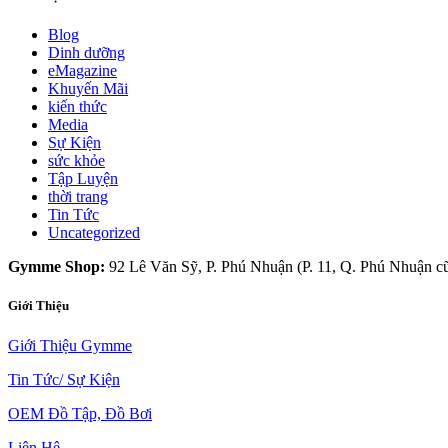
Blog
Dinh dưỡng
eMagazine
Khuyến Mãi
kiến thức
Media
Sự Kiện
sức khỏe
Tập Luyện
thời trang
Tin Tức
Uncategorized
Gymme Shop:
92 Lê Văn Sỹ, P. Phú Nhuận (P. 11, Q. Phú Nhuận c
Giới Thiệu
Giới Thiệu Gymme
Tin Tức/ Sự Kiện
OEM Đồ Tập, Đồ Bơi
Liên Hệ