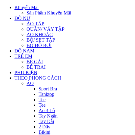
Khuyến Mãi
Sản Phẩm Khuyến Mãi
ĐỒ NỮ
ÁO TẬP
QUẦN/ VÁY TẬP
ÁO KHOÁC
BỘ/ SET TẬP
BỘ ĐỒ BƠI
ĐỒ NAM
TRẺ EM
BÉ GÁI
BÉ TRAI
PHỤ KIỆN
THEO PHONG CÁCH
ÁO
Sport Bra
Tanktop
Tee
Tee
Áo 3 Lỗ
Tay Ngắn
Tay Dài
2 Dây
Bikini