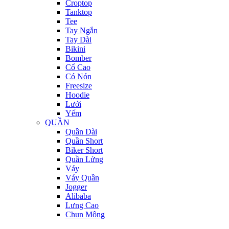
Croptop
Tanktop
Tee
Tay Ngắn
Tay Dài
Bikini
Bomber
Cổ Cao
Có Nón
Freesize
Hoodie
Lưới
Yếm
QUẦN
Quần Dài
Quần Short
Biker Short
Quần Lửng
Váy
Váy Quần
Jogger
Alibaba
Lưng Cao
Chun Mông