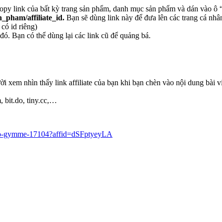
opy link của bất kỳ trang sản phẩm, danh mục sản phẩm và dán vào ô
n_pham/affiliate_id.
Bạn sẽ dùng link này để đưa lên các trang cá nh
có id riêng)
 đó. Bạn có thể dùng lại các link cũ để quảng bá.
ời xem nhìn thấy link affiliate của bạn khi bạn chèn vào nội dung bài v
, bit.do, tiny.cc,…
keo-gymme-17104?affid=dSFptyeyLA