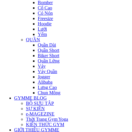
Bomber
Cổ Cao
Có Nón
Freesize
Hoodie
Lưới
Yếm
QUẦN
Quần Dài
Quần Short
Biker Short
Quần Lửng
Váy
Váy Quần
Jogger
Alibaba
Lưng Cao
Chun Mông
GYMME BLOG
BỘ SƯU TẬP
SỰ KIỆN
e-MAGEZINE
Thời Trang Gym Yoga
KIẾN THỨC GYM
GIỚI THIÊU GYMME