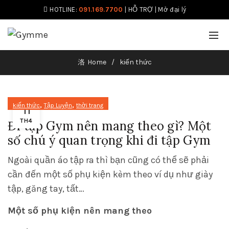
HOTLINE:
091.169.7700
|
HỖ TRỢ
|
Mở đại lý
Home
kiến thức
,
,
kiến thức
Tập Luyện
thời trang
11
TH4
Đi tập Gym nên mang theo gì? Một
số chú ý quan trọng khi đi tập Gym
Ngoài quần áo tập ra thì bạn cũng có thể sẽ phải
cần đến một số phụ kiện kèm theo ví dụ như giày
tập, găng tay, tất…
Một số phụ kiện nên mang theo