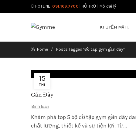
HOTLINE:
091.169.7700
|
HỖ TRỢ
|
Mở đại lý
KHUYẾN MÃI
Home
Posts Tagged "Đồ tập gym gần đây"
15
TH1
Gần Đây
Bình luận
Khám phá top 5 bộ đồ tập gym gần đây đan
chất lượng, thiết kế và sự tiện lợi. Từ...