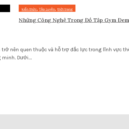
,
,
kiến thức
Tập Luyện
thời trang
Những Công Nghệ Trong Đồ Tập Gym Đem
rở nên quen thuộc và hỗ trợ đắc lực trong lĩnh vực th
 minh. Dưới...