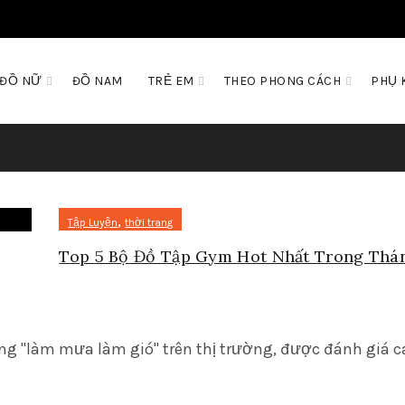
ĐỒ NỮ
ĐỒ NAM
TRẺ EM
THEO PHONG CÁCH
PHỤ 
,
Tập Luyện
thời trang
Top 5 Bộ Đồ Tập Gym Hot Nhất Trong Thá
g "làm mưa làm gió" trên thị trường, được đánh giá c