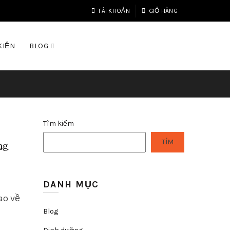
TÀI KHOẢN
GIỎ HÀNG
KIỆN
BLOG
Tìm kiếm
TÌM
ng
DANH MỤC
ao về
Blog