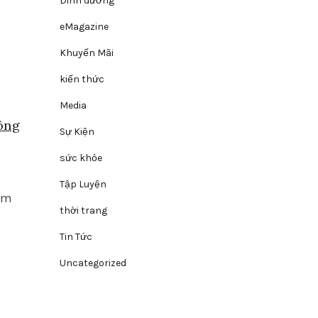
Dinh dưỡng
eMagazine
Khuyến Mãi
kiến thức
Media
ông
Sự Kiện
sức khỏe
Tập Luyện
ằm
thời trang
Tin Tức
Uncategorized