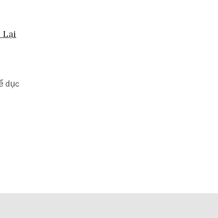
 Lại
ể dục