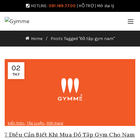
HOTLINE:
091.169.7700
|
HỖ TRỢ
|
Mở đại lý
Home
Posts Tagged "Đồ tập gym nam"
02
TH7
,
,
kiến thức
Tập Luyện
thời trang
7 Điều Cần Biết Khi Mua Đồ Tập Gym Cho Nam