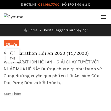
HOTLINE:
091.169.7700
|
HỖ TRỢ
|
Mở đại lý
Home
Posts Tagged "Giải chạy bộ"
Sự Kiện
01
Wow Marathon Hội An 2020 (T5/2020)
TH5
WOW MARATHON HỘI AN – GIẢI CHẠY TUYỆT VỜI
NHẤT MÙA HÈ NÀY Đường chạy đẹp như tranh vẽ
Cung đường xuyên qua phố cổ Hội An, biển Cửa
Đại, Rừng Dừa và kết thúc tại...
Xem Thêm