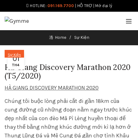
HOTLINE:
091.169.7700
|
HỖ TRỢ
|
Mở đại lý
Home
Sự Kiện
Sự Kiện
01
Ha Giang Discovery Marathon 2020
TH4
(T5/2020)
HÀ GIANG DISCOVERY MARATHON 2020
Chúng tôi buộc lòng phải cắt đi gần 18km của
cung đường cũ những đoạn nằm ngay trước khúc
đẹp nhất của con đèo Mã Pì Lèng huyền thoại để
thay thể bằng những khúc đường mới kì lạ hơn ở
Thung Lũng Đá và Mê Cung Đá gần chợ tình Khâu