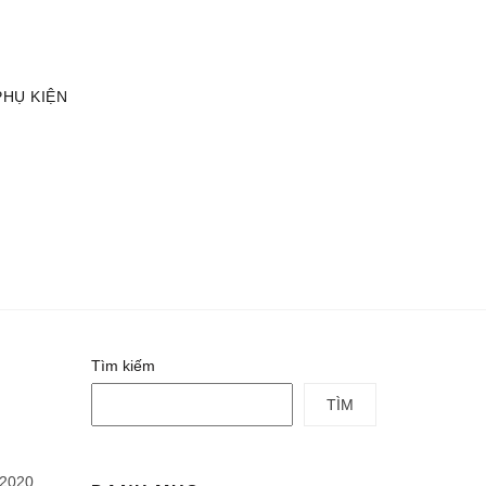
TÀI KHOẢN
GIỎ HÀNG
PHỤ KIỆN
Tìm kiếm
TÌM
 2020