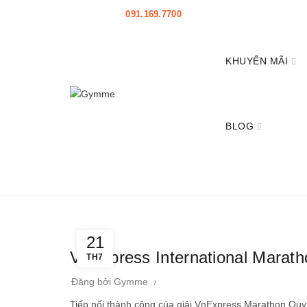
HOTLINE:
091.169.7700
|
HỖ TRỢ
|
Mở đại lý
KHUYẾN MÃI
BLOG
Home
Posts Tagged "VnExpress International M
21
VnExpress International Marat
TH7
Đăng bởi
Gymme
Tiếp nối thành công của giải VnExpress Marathon Q