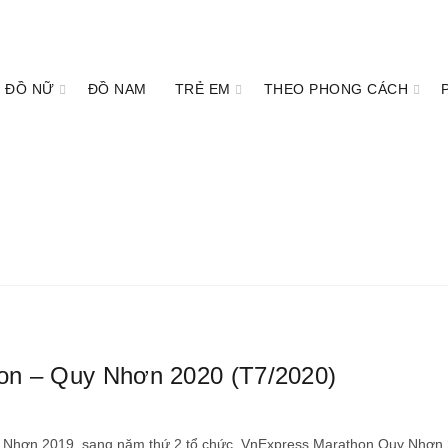
ĐỒ NỮ
ĐỒ NAM
TRẺ EM
THEO PHONG CÁCH
arathon"
Sự Kiện
hon – Quy Nhơn 2020 (T7/2020)
uy Nhơn 2019, sang năm thứ 2 tổ chức, VnExpress Marathon Quy Nhơn