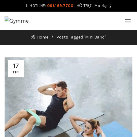
HOTLINE:
091.169.7700
|
HỖ TRỢ
|
Mở đại lý
Home
Posts Tagged "Mini Band"
17
TH1