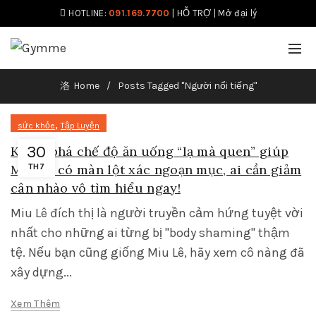
HOTLINE:
091.169.7700
|
HỖ TRỢ
|
Mở đại lý
Home
Posts Tagged "Người nổi tiếng"
,
sức khỏe
Tập Luyện
30
Khám phá chế độ ăn uống “lạ mà quen” giúp
Miu Lê có màn lột xác ngoạn mục, ai cần giảm
TH7
cân nhào vô tìm hiểu ngay!
Miu Lê đích thị là người truyền cảm hứng tuyệt vời
nhất cho những ai từng bị "body shaming" thậm
tệ. Nếu bạn cũng giống Miu Lê, hãy xem cô nàng đã
xây dựng...
Xem Thêm