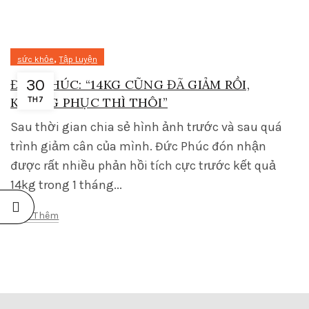
,
sức khỏe
Tập Luyện
30
ĐỨC PHÚC: “14KG CŨNG ĐÃ GIẢM RỒI,
KHÔNG PHỤC THÌ THÔI”
TH7
Sau thời gian chia sẻ hình ảnh trước và sau quá
trình giảm cân của mình. Đức Phúc đón nhận
được rất nhiều phản hồi tích cực trước kết quả
14kg trong 1 tháng...
Xem Thêm