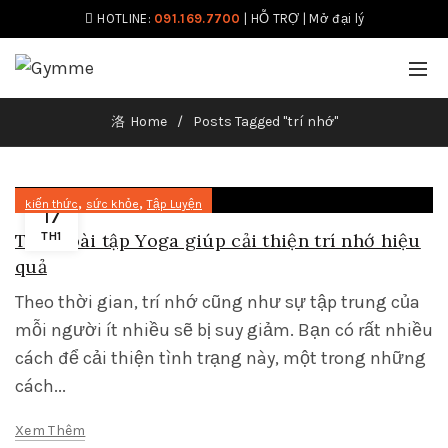
HOTLINE:
091.169.7700
|
HỖ TRỢ
|
Mở đại lý
Home
Posts Tagged "trí nhớ"
,
,
kiến thức
sức khỏe
Tập Luyện
17
Top 5 bài tập Yoga giúp cải thiện trí nhớ hiệu
TH1
quả
Theo thời gian, trí nhớ cũng như sự tập trung của
mỗi người ít nhiều sẽ bị suy giảm. Bạn có rất nhiều
cách để cải thiện tình trạng này, một trong những
cách...
Xem Thêm