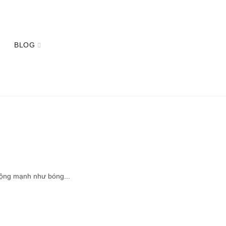
TÀI KHOẢN
GIỎ HÀNG
BLOG
động mạnh như bóng...