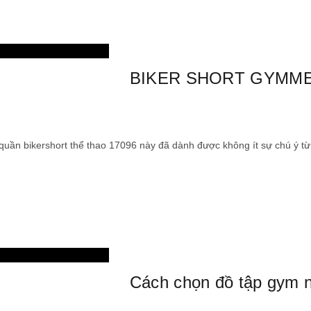
thời trang
BIKER SHORT GYMME 
uần bikershort thể thao 17096 này đã dành được không ít sự chú ý từ 
,
Blog
thời trang
Cách chọn đồ tập gym n