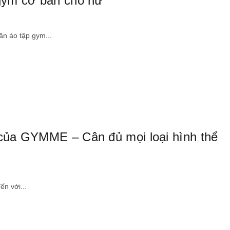
 gym cơ bản cho nữ
ần áo tập gym...
 của GYMME – Cân đủ mọi loại hình thể
ến với...