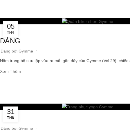
05
TH4
DÁNG
Đăng bởi
Gymme
Nằm trong bộ sưu tập vừa ra mắt gần đây của Gymme (Vol 29), chiếc q
Xem Thêm
31
TH8
Đăng bởi
Gymme