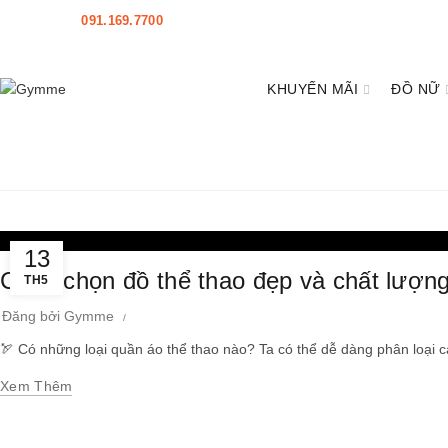
HOTLINE:
091.169.7700
|
HỖ TRỢ
|
Mở đại lý
KHUYẾN MÃI
ĐỒ NỮ
Home
Posts Tagged "đồ tập gym"
13
Cách chọn đồ thể thao đẹp và chất lượng
TH5
Đăng bởi
Gymme
🏹 Có những loại quần áo thể thao nào? Ta có thể dễ dàng phân loại 
Xem Thêm