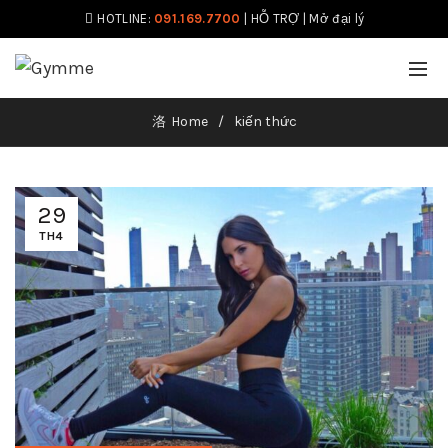
HOTLINE:
091.169.7700
|
HỖ TRỢ
|
Mở đại lý
Home
kiến thức
29
TH4