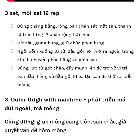
3 set, mỗi set 12 rep
Đứng thăng bằng, lòng bàn chân sát mặt sàn, thanh
tạ trên lưng, 2 chân rộng hơn vai
Hít sâu, gồng bụn
g, giữ chắc phần lưng
Ngồi xổm xuống từ từ, đầu gối hơi mở ra ngoài trong
khi di chuyển phần hông về phía sau
Dùng lực từ gót chân, đẩy mạnh lên để trở về vị trí
ban đầu, hông và đầu gối khóa lại, sau đó thở ra, siết
mông.
3. Outer thigh with machine – phát triển má
đùi ngoài, má mông
Công dụng:
giúp mông căng tròn, săn chắc, giải
quyết vấn đề hõm mông