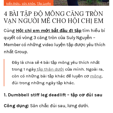
,
,
kiến thức
sức khỏe
Tập Luyện
4 BÀI TẬP ĐỘ MÔNG CĂNG TRÒN
VẠN NGƯỜI MÊ CHO HỘI CHỊ EM
Cùng
Hội chị em mới bắt đầu đi tập
tìm hiểu bí
quyết có vòng 3 căng tròn của Suly Nguyễn –
Member có những video luyện tập được yêu thích
nhất Group.
Đây là chia sẻ 4 bài tập mông yêu thích nhất
trong 1 ngày
tập thân dưới
của mình. Ngoài ra,
còn có những bài tập khác để luyện cơ
mông
,
đùi trong những ngày tập khác.
1. Dumbbell stiff leg deadlift – tập cơ đùi sau
Công dụng:
Săn chắc đùi sau, lưng dưới.