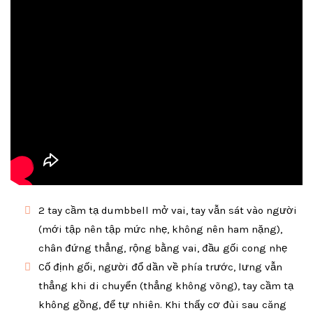
2 tay cầm tạ dumbbell mở vai, tay vẫn sát vào người
(mới tập nên tập mức nhẹ, không nên ham nặng),
chân đứng thẳng, rộng bằng vai, đầu gối cong nhẹ
Cố định gối, người đổ dần về phía trước, lưng vẫn
thẳng khi di chuyển (thẳng không võng), tay cầm tạ
không gồng, để tự nhiên. Khi thấy cơ đùi sau căng