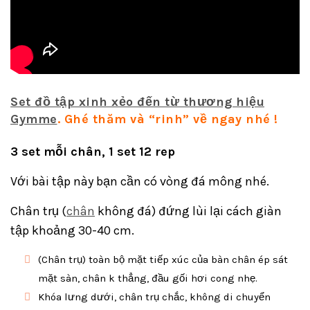
Set đồ tập xinh xẻo đến từ thương hiệu
Gymme
. Ghé thăm và “rinh” về ngay nhé !
3 set mỗi chân, 1 set 12 rep
Với bài tập này bạn cần có vòng đá mông nhé.
Chân trụ (
chân
không đá) đứng lùi lại cách giàn
tập khoảng 30-40 cm.
(Chân trụ) toàn bộ mặt tiếp xúc của bàn chân ép sát
mặt sàn, chân k thẳng, đầu gối hơi cong nhẹ.
Khóa lưng dưới, chân trụ chắc, không di chuyển