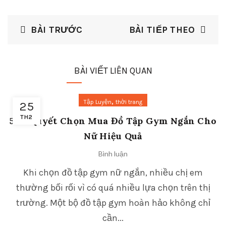
BÀI TRƯỚC
BÀI TIẾP THEO
BÀI VIẾT LIÊN QUAN
,
Tập Luyện
thời trang
25
TH2
5 Bí Quyết Chọn Mua Đồ Tập Gym Ngắn Cho
Nữ Hiệu Quả
Bình luận
Khi chọn đồ tập gym nữ ngắn, nhiều chị em
thường bối rối vì có quá nhiều lựa chọn trên thị
trường. Một bộ đồ tập gym hoàn hảo không chỉ
cần...