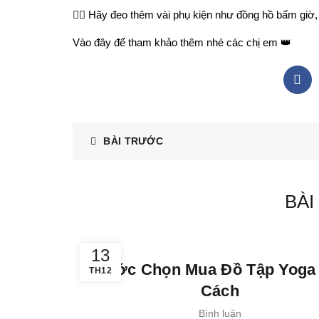
👉🏻
Hãy đeo thêm vài phụ kiện như đồng hồ bấm giờ,
Vào đây để tham khảo thêm nhé các chị em 👑
BÀI TRƯỚC
BÀI
,
,
kiến thức
Tập Luyện
thời trang
13
5 Bước Chọn Mua Đồ Tập Yoga
TH12
Cách
Bình luận