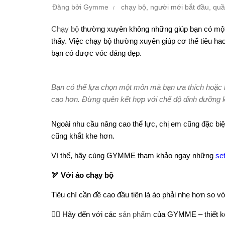
Đăng bởi
Gymme
chạy bộ
,
người mới bắt đầu
,
quầ
Chạy bộ
thường xuyên không những giúp bạn có một v
thấy. Việc chạy bộ thường xuyên giúp cơ thể tiêu h
bạn có được vóc dáng đẹp.
Bạn có thể lựa chọn một môn mà bạn ưa thích hoặc 
cao hơn. Đừng quên kết hợp với chế độ dinh dưỡng k
Ngoài nhu cầu nâng cao thể lực, chị em cũng đặc bi
cũng khắt khe hơn.
Vì thế, hãy cùng GYMME tham khảo ngay những
se
🏹
Với áo chạy bộ
Tiêu chí cần đề cao đầu tiên là áo phải nhẹ hơn so v
👉🏻
Hãy đến với các
sản phẩm
của GYMME – thiết kế