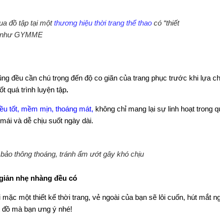
a đồ tập tại một
thương hiệu thời trang thể thao
có “thiết
h” như GYMME
ng đều cần chú trọng đến độ co giãn của trang phục trước khi lựa c
 quá trình luyện tập
.
iều tốt, mềm mịn, thoáng mát,
không chỉ mang lại sự linh hoạt trong q
mái và dễ chịu suốt ngày dài.
m bảo thông thoáng, tránh ẩm ướt gây khó chịu
 giản nhẹ nhàng đều có
 mặc một thiết kế thời trang, vẻ ngoài của bạn sẽ lôi cuốn, hút mắt n
 đồ mà bạn ưng ý nhé!