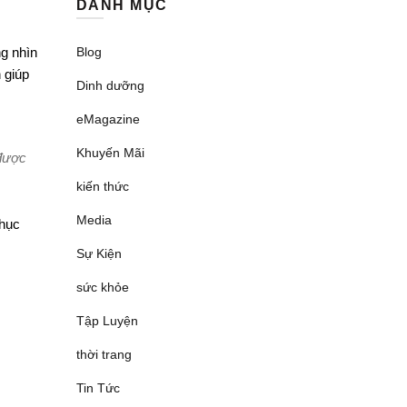
DANH MỤC
Blog
g nhìn
 giúp
Dinh dưỡng
eMagazine
Khuyến Mãi
 được
kiến thức
Media
phục
Sự Kiện
sức khỏe
Tập Luyện
thời trang
Tin Tức