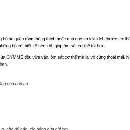
 bộ áo quần rộng thùng thình hoặc quá nhỏ so với kích thước cơ thể
hững bộ có thiết kế nén khí, giúp ôm sát cơ thể tốt hơn.
ế của GYMME đều vừa vặn, ôm sát cơ thể mà lại vô cùng thoải mái. 
 bạn.
hàng của hoa cỏ
 vụ cho đủ các vóc dáng của chị em