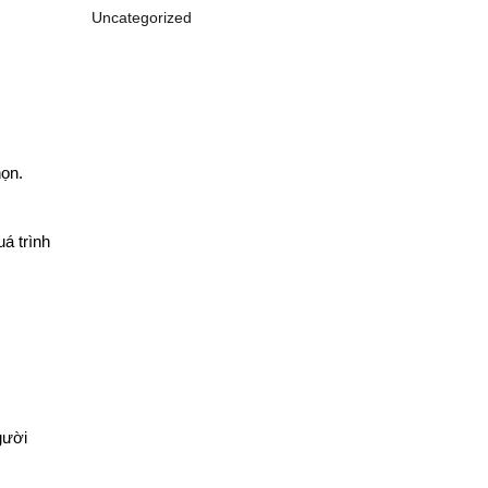
Uncategorized
họn.
uá trình
gười