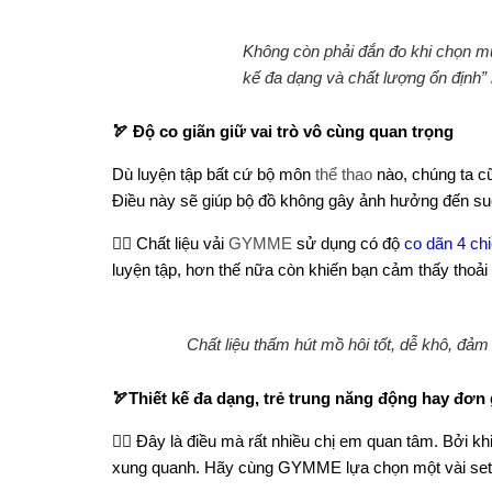
Không còn phải đắn đo khi chọn mu
kế đa dạng và chất lượng ổn địn
🏹 Độ co giãn giữ vai trò vô cùng quan trọng
Dù luyện tập bất cứ bộ môn
thể thao
nào, chúng ta cũ
Điều này sẽ giúp bộ đồ không gây ảnh hưởng đến suốt
👉🏻
Chất liệu vải
GYMME
sử dụng có độ
co dãn 4 ch
luyện tập, hơn thế nữa còn khiến bạn cảm thấy thoải 
Chất liệu thấm hút mồ hôi tốt, dễ khô, đả
🏹
Thiết kế đa dạng, trẻ trung năng động hay đơn
👉🏻
Đây là điều mà rất nhiều chị em quan tâm. Bởi khi
xung quanh. Hãy cùng GYMME lựa chọn một vài set