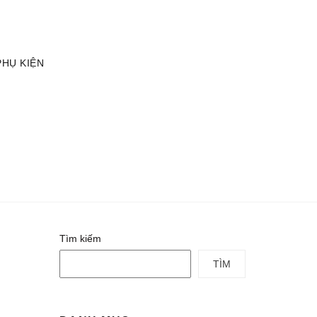
TÀI KHOẢN
GIỎ HÀNG
PHỤ KIỆN
Tìm kiếm
TÌM