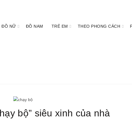
ĐỒ NỮ
ĐỒ NAM
TRẺ EM
THEO PHONG CÁCH
chạy bộ” siêu xinh của nhà