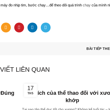
 máy đo nhịp tim, bước chạy…để theo dõi quá trình
chạy
của mình n
BÀI TIẾP TH
 VIẾT LIÊN QUAN
,
,
kiến thức
sức khỏe
Tập Luyện
17
 Đúng
Lợi ích của thể thao đối với xư
TH5
khớp
Tại sao tập thể dục tốt cho xương? Không kể tuổi tác – 