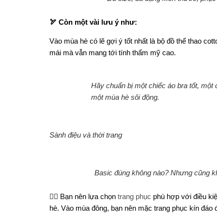
🏹
Còn một vài lưu ý như:
Vào mùa hè có lẽ gợi ý tốt nhất là bộ đồ thể thao co
mái mà vẫn mang tới tính thẩm mỹ cao.
Hãy chuẩn bị một chiếc áo bra tốt, một
một mùa hè sôi động.
Sành điệu và thời trang
Basic đúng không nào? Nhưng cũng k
👉🏻
Bạn nên lựa chọn
trang phục
phù hợp với điều kiệ
hè. Vào mùa đông, bạn nên mặc trang phục kín đáo để