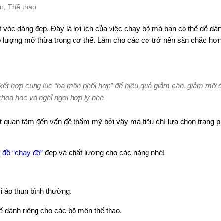
n
,
Thể thao
óc dáng đẹp. Đây là lợi ích của việc chạy bộ mà bạn có thể dễ dàn
ao lượng mỡ thừa trong cơ thể. Làm cho các cơ trở nên săn chắc hơn
kết hợp cùng lúc “ba môn phối hợp” để hiệu quả giảm cân, giảm mỡ
hoa học và nghỉ ngơi hợp lý nhé
ệt quan tâm đến vấn đề thẩm mỹ bởi vậy mà tiêu chí lựa chọn trang 
t đồ “chạy độ”
đẹp và chất lượng cho các nàng nhé!
ới áo thun bình thường.
 dành riêng cho các bộ môn thể thao.