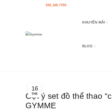
HOTLINE:
091.169.7700
|
HỖ TRỢ
|
Mở đại lý
KHUYẾN MÃI
BLOG
Home
thời trang
thời trang
16
Gợi ý set đồ thể thao “
TH5
GYMME