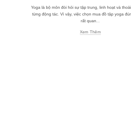
Yoga là bộ môn đòi hỏi sự tập trung, linh hoạt và thoả
từng động tác. Vì vậy, việc chọn mua đồ tập yoga đú
rất quan...
Xem Thêm