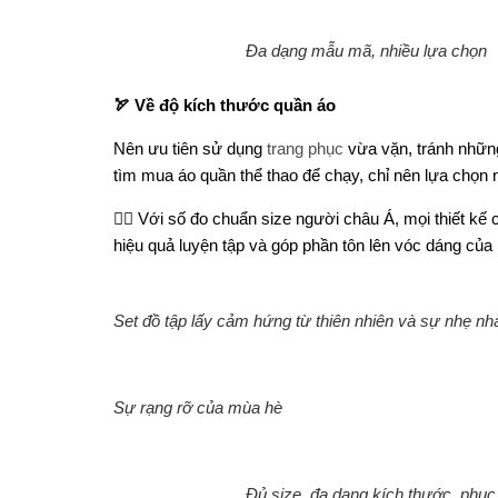
Đa dạng mẫu mã, nhiều lựa chọn
🏹
Về độ kích thước quần áo
Nên ưu tiên sử dụng
trang phục
vừa vặn, tránh những
tìm mua áo quần thể thao để chạy, chỉ nên lựa chọn n
👉🏻
Với số đo chuẩn size người châu Á, mọi thiết k
hiệu quả luyện tập và góp phần tôn lên vóc dáng của
Set đồ tập lấy cảm hứng từ thiên nhiên và sự nhẹ n
Sự rạng rỡ của mùa hè
Đủ size, đa dạng kích thước, phục