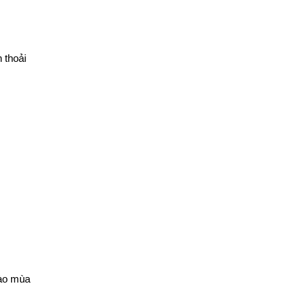
 thoải
vào mùa