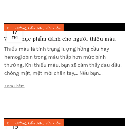
,
,
Dinh dưỡng
kiến thức
sức khỏe
17
7 loại thực phẩm dành cho người thiếu máu
TH1
Thiếu máu là tình trạng lượng hồng cầu hay
hemoglobin trong máu thấp hơn mức bình
thường. Khi thiếu máu, bạn sẽ cảm thấy đau đầu,
chóng mặt, mệt mỏi chân tay,… Nếu bạn...
Xem Thêm
,
,
Dinh dưỡng
kiến thức
sức khỏe
15