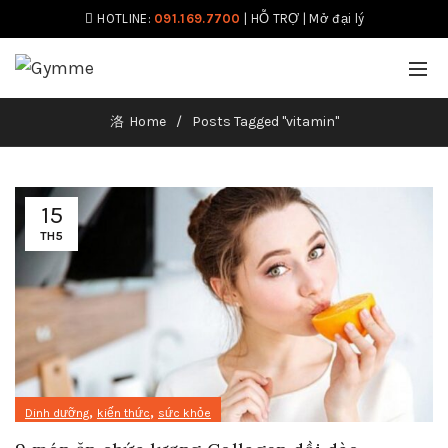
HOTLINE:
091.169.7700
|
HỖ TRỢ
|
Mở đại lý
Home
Posts Tagged "vitamin"
15
TH5
,
,
Dinh dưỡng
kiến thức
sức khỏe