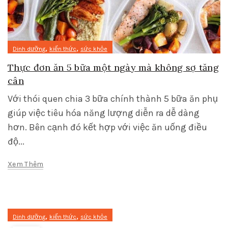
,
,
Dinh dưỡng
kiến thức
sức khỏe
Thực đơn ăn 5 bữa một ngày mà không sợ tăng
cân
Với thói quen chia 3 bữa chính thành 5 bữa ăn phụ
giúp việc tiêu hóa năng lượng diễn ra dễ dàng
hơn. Bên cạnh đó kết hợp với việc ăn uống điều
độ...
Xem Thêm
,
,
Dinh dưỡng
kiến thức
sức khỏe