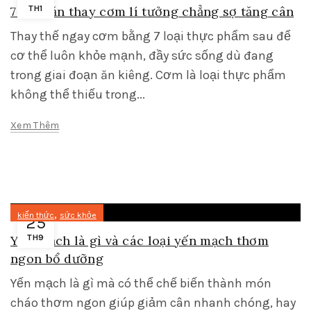
7 món ăn thay cơm lí tưởng chẳng sợ tăng cân
TH1
Thay thế ngay cơm bằng 7 loại thực phẩm sau để
cơ thể luôn khỏe mạnh, đầy sức sống dù đang
trong giai đoạn ăn kiêng. Cơm là loại thực phẩm
không thể thiếu trong...
Xem Thêm
,
kiến thức
sức khỏe
25
Yến mạch là gì và các loại yến mạch thơm
TH9
ngon bổ dưỡng
Yến mạch là gì mà có thể chế biến thành món
cháo thơm ngon giúp giảm cân nhanh chóng, hay