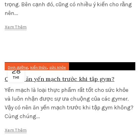
trọng. Bên cạnh đó, cũng có nhiều ý kiến cho rằng
nên...
Xem Thêm
,
,
Dinh dưỡng
kiến thức
sức khỏe
28
Có nên ăn yến mạch trước khi tập gym?
TH1
Yến mạch là loại thực phẩm rất tốt cho sức khỏe
và luôn nhận được sự ưa chuộng của các gymer.
Vậy có nên ăn yến mạch trước khi tập gym không?
Cùng chúng...
Xem Thêm