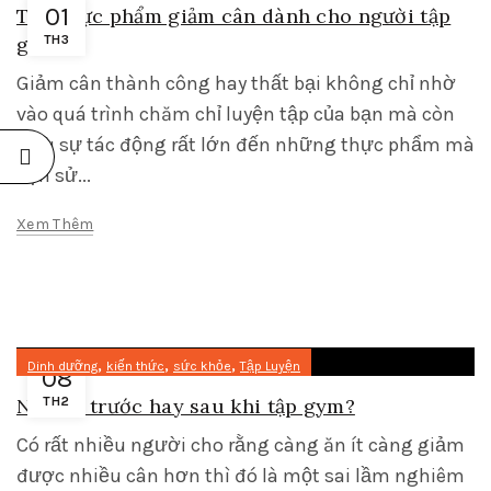
01
Top thực phẩm giảm cân dành cho người tập
gym
TH3
Giảm cân thành công hay thất bại không chỉ nhờ
vào quá trình chăm chỉ luyện tập của bạn mà còn
chịu sự tác động rất lớn đến những thực phẩm mà
bạn sử...
Xem Thêm
,
,
,
Dinh dưỡng
kiến thức
sức khỏe
Tập Luyện
08
Nên ăn trước hay sau khi tập gym?
TH2
Có rất nhiều người cho rằng càng ăn ít càng giảm
được nhiều cân hơn thì đó là một sai lầm nghiêm