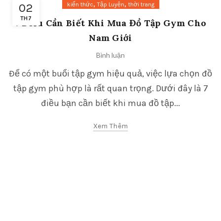
,
,
kiến thức
Tập Luyện
thời trang
02
TH7
7 Điều Cần Biết Khi Mua Đồ Tập Gym Cho
Nam Giới
Bình luận
Để có một buổi tập gym hiệu quả, việc lựa chọn đồ
tập gym phù hợp là rất quan trọng. Dưới đây là 7
điều bạn cần biết khi mua đồ tập...
Xem Thêm