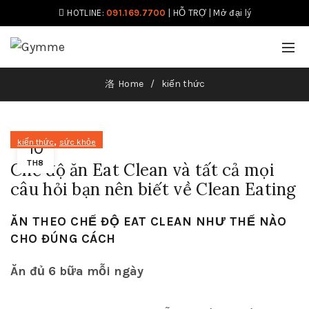
HOTLINE:
091.169.7700
|
HỖ TRỢ
|
Mở đại lý
Home
kiến thức
,
kiến thức
sức khỏe
10
TH8
Chế độ ăn Eat Clean và tất cả mọi
câu hỏi bạn nên biết về Clean Eating
ĂN THEO CHẾ ĐỘ EAT CLEAN NHƯ THẾ NÀO
CHO ĐÚNG CÁCH
Ăn đủ 6 bữa mỗi ngày