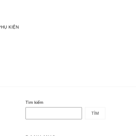
TÀI KHOẢN
GIỎ HÀNG
PHỤ KIỆN
Tìm kiếm
TÌM