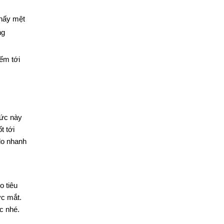
thấy mệt
ng
iếm tới
mức này
t tới
lo nhanh
o tiêu
ớc mắt.
ác nhé.