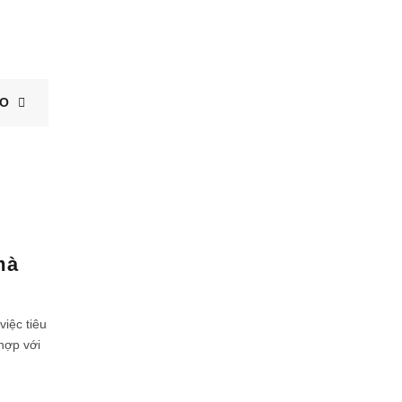
EO
09
mà
TH5
việc tiêu
hợp với