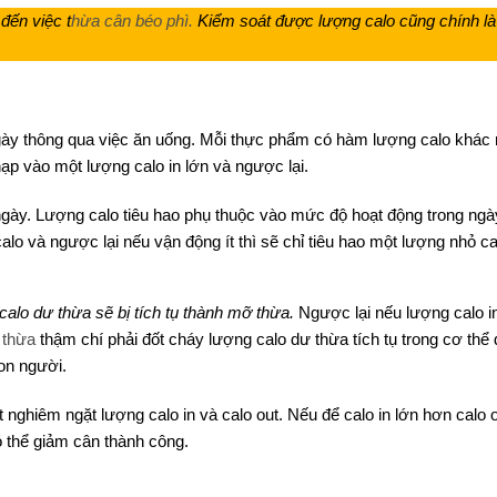
đến việc t
hừa cân béo phì.
Kiểm soát được lượng calo cũng chính là
gày thông qua việc ăn uống. Mỗi thực phẩm có hàm lượng calo khác 
ạp vào một lượng calo in lớn và ngược lại.
ngày. Lượng calo tiêu hao phụ thuộc vào mức độ hoạt động trong ng
calo và ngược lại nếu vận động ít thì sẽ chỉ tiêu hao một lượng nhỏ c
calo dư thừa sẽ bị tích tụ thành mỡ thừa.
Ngược lại nếu lượng calo i
thừa
thậm chí phải đốt cháy lượng calo dư thừa tích tụ trong cơ thể 
con người.
t nghiêm ngặt lượng calo in và calo out. Nếu để calo in lớn hơn calo 
ó thể giảm cân thành công.