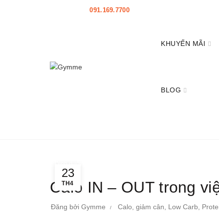
HOTLINE:
091.169.7700
|
HỖ TRỢ
|
Mở đại lý
KHUYẾN MÃI
BLOG
Home
Dinh dưỡng
,
,
Dinh dưỡng
kiến thức
sức khỏe
23
Calo IN – OUT trong vi
TH4
Đăng bởi
Gymme
Calo
,
giảm cân
,
Low Carb
,
Prote