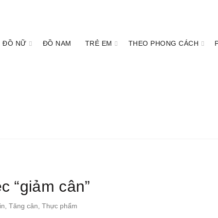
ĐỒ NỮ
ĐỒ NAM
TRẺ EM
THEO PHONG CÁCH
ệc “giảm cân”
in
,
Tăng cân
,
Thực phẩm