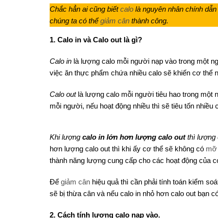
Chắc hẳn ai cũng biết
calo
là nguyên nhân chính dẫn 
chúng ta có thể
giảm cân
thành công.
1. Calo in và Calo out là gì?
Calo in
là lượng calo mỗi người nạp vào trong một n
việc ăn thực phẩm chứa nhiều calo sẽ khiến cơ thể n
Calo out
là lượng calo mỗi người tiêu hao trong một 
mỗi người, nếu hoạt động nhiều thì sẽ tiêu tốn nhiều 
Khi lượng
calo in lớn hơn lượng calo out
thì lượng 
hơn lượng calo out thì khi ấy cơ thể sẽ không có
mỡ 
thành năng lượng cung cấp cho các hoạt động của 
Để
giảm cân
hiệu quả thì cần phải tính toán kiểm soá
sẽ bị thừa cân và nếu calo in nhỏ hơn calo out bạn c
2. Cách tính lượng calo nạp vào.