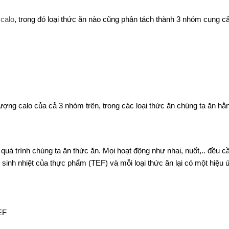
a
calo
, trong đó loại thức ăn nào cũng phân tách thành 3 nhóm cung c
lượng calo của cả 3 nhóm trên, trong các loại thức ăn chúng ta ăn hằ
quá trình chúng ta ăn thức ăn. Mọi hoạt động như nhai, nuốt,.. đều c
 sinh nhiệt của thực phẩm (TEF) và mỗi loại thức ăn lại có một hiệu 
EF