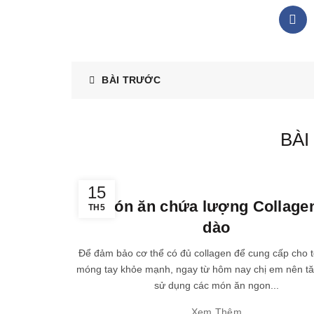
BÀI TRƯỚC
BÀI
,
,
Dinh dưỡng
kiến thức
sức khỏe
15
9 món ăn chứa lượng Collagen
TH5
dào
Để đảm bảo cơ thể có đủ collagen để cung cấp cho t
móng tay khỏe mạnh, ngay từ hôm nay chị em nên t
sử dụng các món ăn ngon...
Xem Thêm