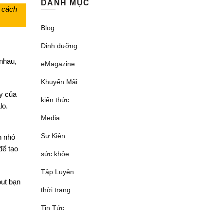
DANH MỤC
 cách
Blog
Dinh dưỡng
nhau,
eMagazine
Khuyến Mãi
ày của
kiến thức
alo.
Media
Sự Kiện
n nhỏ
để tạo
sức khỏe
Tập Luyện
out bạn
thời trang
Tin Tức