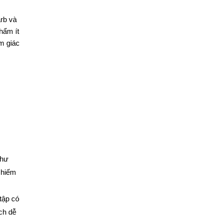
arb và
hẩm ít
ảm giác
như
chiếm
tập có
ch dễ