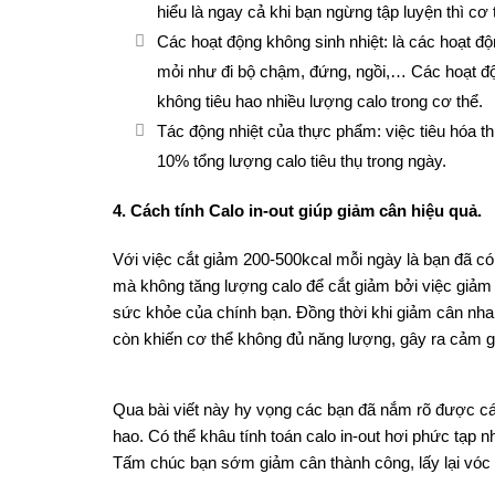
hiểu là ngay cả khi bạn ngừng tập luyện thì cơ 
Các hoạt động không sinh nhiệt: là các hoạt 
mỏi như đi bộ chậm, đứng, ngồi,… Các hoạt độ
không tiêu hao nhiều lượng calo trong cơ thể.
Tác động nhiệt của thực phẩm: việc tiêu hóa th
10% tổng lượng calo tiêu thụ trong ngày.
4. Cách tính Calo in-out giúp giảm cân hiệu quả.
Với việc cắt giảm 200-500kcal mỗi ngày là bạn đã c
mà không tăng lượng calo để cắt giảm bởi việc giảm 
sức khỏe của chính bạn. Đồng thời khi giảm cân nhan
còn khiến cơ thể không đủ năng lượng, gây ra cảm 
Qua bài viết này hy vọng các bạn đã nắm rõ được c
hao. Có thể khâu tính toán calo in-out hơi phức tạp 
Tấm chúc bạn sớm giảm cân thành công, lấy lại vóc 