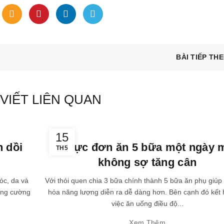
BÀI TIẾP TH
 VIẾT LIÊN QUAN
,
,
Dinh dưỡng
kiến thức
sức khỏe
15
 dồi
Thực đơn ăn 5 bữa một ngày 
TH5
không sợ tăng cân
óc, da và
Với thói quen chia 3 bữa chính thành 5 bữa ăn phụ giúp 
ăng cường
hóa năng lượng diễn ra dễ dàng hơn. Bên cạnh đó kết 
việc ăn uống điều độ...
Xem Thêm