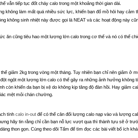
thể vẫn tiếp tục đốt cháy calo trong một khoảng thời gian dài.
động không làm mất quá nhiều sức lực, khiến bạn đổ mồ hôi hay cảm 
ng không sinh nhiệt này được gọi là NEAT và các hoạt động này cũ
ức ăn cũng tiêu hao một lượng lớn calo trong cơ thể và nó có thể ch
ó thể giảm 2kg trong vòng một tháng. Tuy nhiên bạn chỉ nên giảm ở 
đột ngột một lượng lớn calo có thể gây ra những ảnh hưởng không tố
h còn khiến da bạn bị xệ do không kịp tăng độ đàn hồi. Hay giảm ca
giác mệt mỏi chán chường.
ách tính
calo in-out
để có thể cân đối lượng calo nạp vào và lượng cal
nhưng hãy tin rằng chỉ cần bạn nỗ lực vượt qua thì thành tựu sẽ ở trư
dáng thon gọn. Cùng theo dõi Tấm để tìm đọc các bài viết bổ ích kh