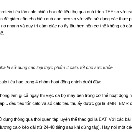
rotein tiêu tốn calo nhiều hơn để tiêu thụ qua quá trình TEF so với c
in để giảm cân cho hiệu quả cao hơn so với việc sử dụng các thực p
ta no nhanh và duy trì cảm giác no ấy lâu hơn nên cơ thể không có c
hể.
à là sử dụng các loại thực phẩm ít calo, tốt cho sức khỏe
calo tiêu hao trong 4 nhóm hoạt động chính dưới đây:
n không làm gì cả ngày thì việc cá bộ máy bên trong cơ thể hoạt động 
ập,.. đều tiêu tốn calo và số calo tiêu thụ ấy được gọi là BMR. BMR 
 dụng thông qua thói quen tập luyện thể thao gọi là EAT. Với các bài 
ợng calo kéo dài (từ 24-48 tiếng sau khi dừng tập). Hay nói một cá