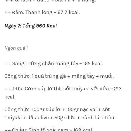
++ Đêm: Thanh long – 67.7 kcal.
Ngày 7: Tổng 960 Kcal
Ngon quá !
++ Sáng: Trứng chần măng tây – 165 kcal.
Công thức: 1 quả trứng gà + măng tây + muối.
++ Trưa: Cơm súp lơ thịt sốt teriyaki với dứa – 213
kcal.
Công thức: 100gr súp lơ + 100gr nạc vai + sốt
teriyaki + dầu olive + 50gr dứa + hành lá + tiêu.
++ Chiều: Sinh tố xoài cam – 169 kcal.