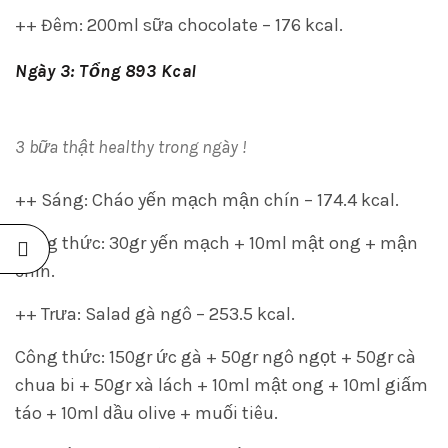
++ Đêm: 200ml sữa chocolate – 176 kcal.
Ngày 3: Tổng 893 Kcal
3 bữa thật healthy trong ngày !
++ Sáng: Cháo yến mạch mận chín – 174.4 kcal.
Công thức: 30gr yến mạch + 10ml mật ong + mận
chín.
++ Trưa: Salad gà ngô – 253.5 kcal.
Công thức: 150gr ức gà + 50gr ngô ngọt + 50gr cà
chua bi + 50gr xà lách + 10ml mật ong + 10ml giấm
táo + 10ml dầu olive + muối tiêu.