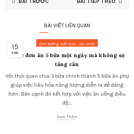
BÀI TRƯỚC
BÀI TIẾP THEO
BÀI VIẾT LIÊN QUAN
,
,
Dinh dưỡng
kiến thức
sức khỏe
15
TH5
Thực đơn ăn 5 bữa một ngày mà không sợ
tăng cân
Với thói quen chia 3 bữa chính thành 5 bữa ăn phụ
giúp việc tiêu hóa năng lượng diễn ra dễ dàng
hơn. Bên cạnh đó kết hợp với việc ăn uống điều
độ...
Xem Thêm