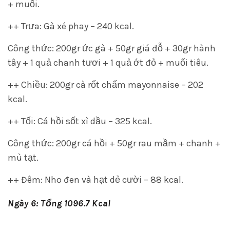
+ muối.
++ Trưa: Gà xé phay – 240 kcal.
Công thức: 200gr ức gà + 50gr giá đỗ + 30gr hành
tây + 1 quả chanh tươi + 1 quả ớt đỏ + muối tiêu.
++ Chiều: 200gr cà rốt chấm mayonnaise – 202
kcal.
++ Tối: Cá hồi sốt xì dầu – 325 kcal.
Công thức: 200gr cá hồi + 50gr rau mầm + chanh +
mù tạt.
++ Đêm: Nho đen và hạt dẻ cười – 88 kcal.
Ngày 6: Tổng 1096.7 Kcal