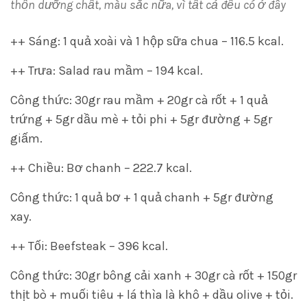
thốn dưỡng chất, màu sắc nữa, vì tất cả đều có ở đây
++ Sáng: 1 quả xoài và 1 hộp sữa chua – 116.5 kcal.
++ Trưa: Salad rau mầm – 194 kcal.
Công thức: 30gr rau mầm + 20gr cà rốt + 1 quả
trứng + 5gr dầu mè + tỏi phi + 5gr đường + 5gr
giấm.
++ Chiều: Bơ chanh – 222.7 kcal.
Công thức: 1 quả bơ + 1 quả chanh + 5gr đường
xay.
++ Tối: Beefsteak – 396 kcal.
Công thức: 30gr bông cải xanh + 30gr cà rốt + 150gr
thịt bò + muối tiêu + lá thìa là khô + dầu olive + tỏi.