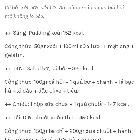
Cá hồi kết hợp với bơ tạo thành món salad bùi bùi
mà không lo béo.
++ Sáng: Pudding xoài 152 kcal.
Công thức: 50gr xoài + 100ml sữa tươi + mật ong +
gelatin.
++ Trưa: Salad bơ, cá hồi – 320 kcal.
Công thức: 100gr cá hồi + 1 quả bơ + chanh + lá bạc
hà + xì dầu + dầu olive + tiêu.
++ Chiều: 1 hộp sữa chua + 1 quả chuối – 147 kcal.
++ Tối: Dưa chuột cuốn thịt – 450 kcal.
Công thức: 150gr ba chỉ + 200gr dưa chuột + hành
lá + xà lách + tía tô + bạc hà + lá húng.