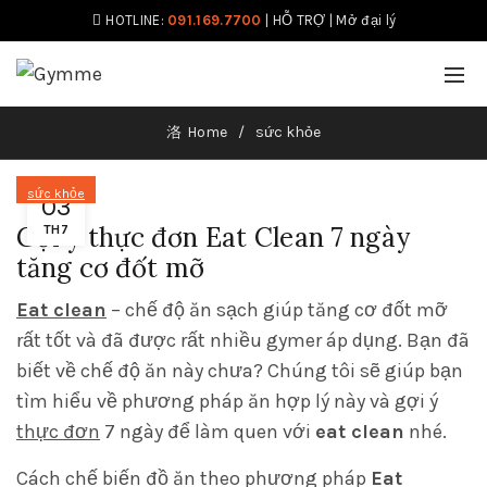
HOTLINE:
091.169.7700
|
HỖ TRỢ
|
Mở đại lý
Home
sức khỏe
sức khỏe
03
Gợi ý thực đơn Eat Clean 7 ngày
TH7
tăng cơ đốt mỡ
Eat clean
– chế độ ăn sạch giúp tăng cơ đốt mỡ
rất tốt và đã được rất nhiều gymer áp dụng. Bạn đã
biết về chế độ ăn này chưa? Chúng tôi sẽ giúp bạn
tìm hiểu về phương pháp ăn hợp lý này và gợi ý
thực đơn
7 ngày để làm quen với
eat clean
nhé.
Cách chế biến đồ ăn theo phương pháp
Eat