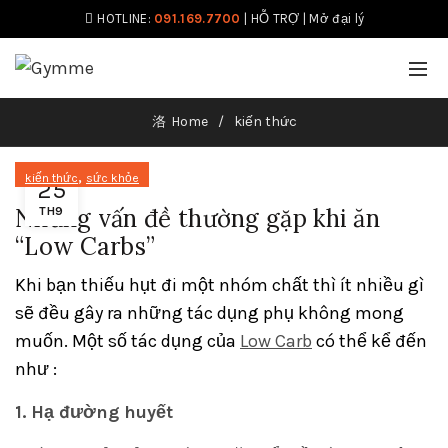
HOTLINE:
091.169.7700
|
HỖ TRỢ
|
Mở đại lý
Home
kiến thức
,
kiến thức
sức khỏe
25
Những vấn đề thường gặp khi ăn
TH9
“Low Carbs”
Khi bạn thiếu hụt đi một nhóm chất thì ít nhiều gì
sẽ đều gây ra những tác dụng phụ không mong
muốn. Một số tác dụng của
Low Carb
có thể kể đến
như :
1. Hạ đường huyết