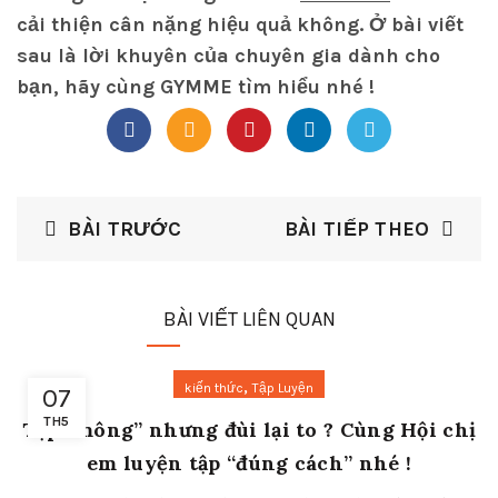
cải thiện cân nặng hiệu quả không. Ở bài viết
sau là lời khuyên của chuyên gia dành cho
bạn, hãy cùng GYMME tìm hiểu nhé !
BÀI TRƯỚC
BÀI TIẾP THEO
BÀI VIẾT LIÊN QUAN
,
kiến thức
Tập Luyện
07
TH5
Tập “mông” nhưng đùi lại to ? Cùng Hội chị
em luyện tập “đúng cách” nhé !