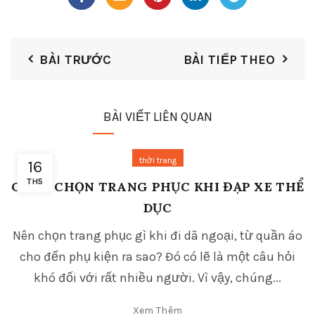
BÀI TRƯỚC
BÀI TIẾP THEO
BÀI VIẾT LIÊN QUAN
thời trang
16
TH5
CÁCH CHỌN TRANG PHỤC KHI ĐẠP XE THỂ
DỤC
Nên chọn trang phục gì khi đi dã ngoại, từ quần áo
cho đến phụ kiện ra sao? Đó có lẽ là một câu hỏi
khó đối với rất nhiều người. Vì vậy, chúng...
Xem Thêm