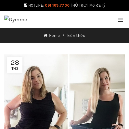
HOTLINE:
091.169.7700
|
HỖ TRỢ
|
Mở đại lý
Home
kiến thức
28
TH3