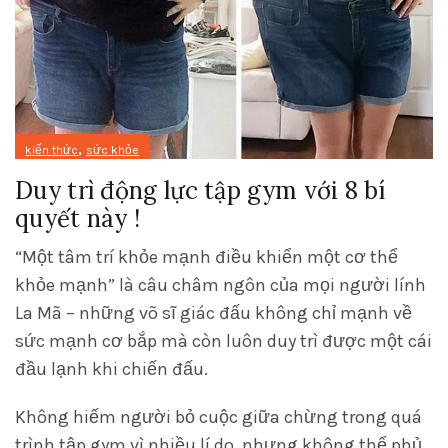
,
kiến thức
sức khỏe
Duy trì động lực tập gym với 8 bí
quyết này !
“Một tâm trí khỏe mạnh điều khiển một cơ thể
khỏe mạnh” là câu châm ngôn của mọi người lính
La Mã – những võ sĩ giác đấu không chỉ mạnh về
sức mạnh cơ bắp mà còn luôn duy trì được một cái
đầu lạnh khi chiến đấu.
Không hiếm người bỏ cuộc giữa chừng trong quá
trình tập gym vì nhiều lí do, nhưng không thể phủ