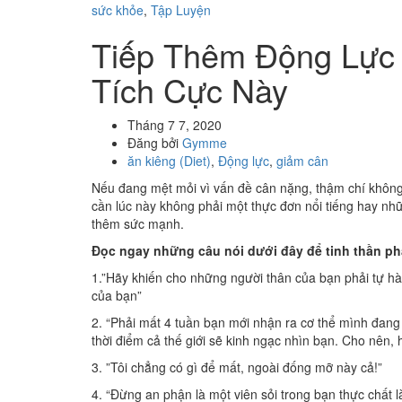
sức khỏe
,
Tập Luyện
Tiếp Thêm Động Lực
Tích Cực Này
Tháng 7 7, 2020
Đăng bởi
Gymme
ăn kiêng (Diet)
,
Động lực
,
giảm cân
Nếu đang mệt mỏi vì vấn đề cân nặng, thậm chí không 
cần lúc này không phải một thực đơn nổi tiếng hay nhữ
thêm sức mạnh.
Đọc ngay những câu nói dưới đây để tinh thần p
1.”Hãy khiến cho những người thân của bạn phải tự hào
của bạn”
2. “Phải mất 4 tuần bạn mới nhận ra cơ thể mình đang t
thời điểm cả thế giới sẽ kinh ngạc nhìn bạn. Cho nên, 
3. ”Tôi chẳng có gì để mất, ngoài đống mỡ này cả!”
4. “Đừng an phận là một viên sỏi trong bạn thực chất l