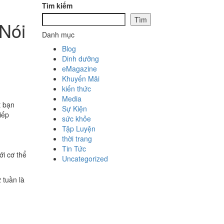
Tìm kiếm
Tìm
Nói
Danh mục
Blog
Dinh dưỡng
eMagazine
Khuyến Mãi
kiến thức
Media
t bạn
Sự Kiện
iếp
sức khỏe
Tập Luyện
thời trang
Tin Tức
ới cơ thể
Uncategorized
 tuần là