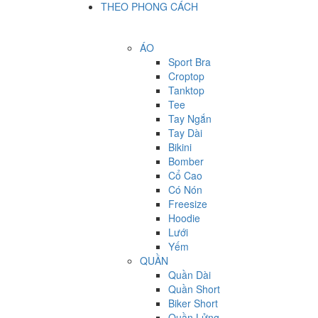
THEO PHONG CÁCH
ÁO
Sport Bra
Croptop
Tanktop
Tee
Tay Ngắn
Tay Dài
Bikini
Bomber
Cổ Cao
Có Nón
Freesize
Hoodie
Lưới
Yếm
QUẦN
Quần Dài
Quần Short
Biker Short
Quần Lửng