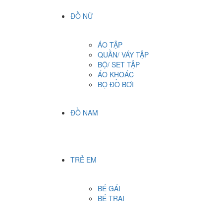
ĐỒ NỮ
ÁO TẬP
QUẦN/ VÁY TẬP
BỘ/ SET TẬP
ÁO KHOÁC
BỘ ĐỒ BƠI
ĐỒ NAM
TRẺ EM
BÉ GÁI
BÉ TRAI