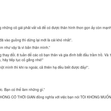
g những cô gái phải vất vả để có được thân hình thon gọn ấy còn mạn
 đã vào guồng thì dừng lại mới là cái khó nhất”.
m như vậy là vì bản thân mình.”
 thay đổi. 8 tuần để các cô bạn thân và gia đình bắt đầu trầm trồ. Và 
, hãy tiếp tục cố gắng nhé!”
t mình thì khi ra ngoài, cả thiên hạ đều biết được đấy!”.
c. Bạn có thể làm những gì.”
 TÔI KHÔNG CÓ THỜI GIAN đồng nghĩa với việc bạn nói TÔI KHÔNG MUỐ