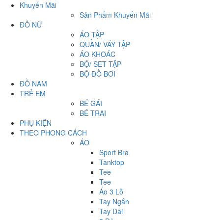
Khuyến Mãi
Sản Phẩm Khuyến Mãi
ĐỒ NỮ
ÁO TẬP
QUẦN/ VÁY TẬP
ÁO KHOÁC
BỘ/ SET TẬP
BỘ ĐỒ BƠI
ĐỒ NAM
TRẺ EM
BÉ GÁI
BÉ TRAI
PHỤ KIỆN
THEO PHONG CÁCH
ÁO
Sport Bra
Tanktop
Tee
Tee
Áo 3 Lỗ
Tay Ngắn
Tay Dài