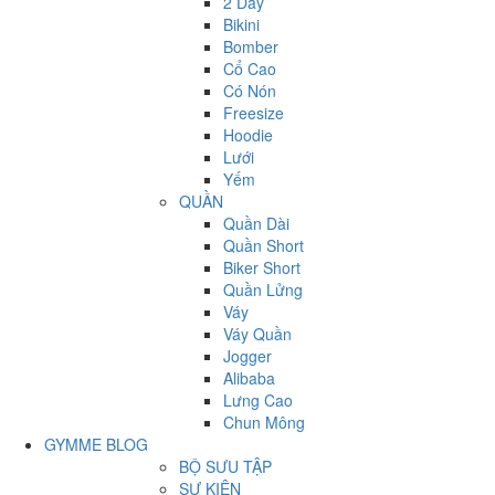
2 Dây
Bikini
Bomber
Cổ Cao
Có Nón
Freesize
Hoodie
Lưới
Yếm
QUẦN
Quần Dài
Quần Short
Biker Short
Quần Lửng
Váy
Váy Quần
Jogger
Alibaba
Lưng Cao
Chun Mông
GYMME BLOG
BỘ SƯU TẬP
SỰ KIỆN