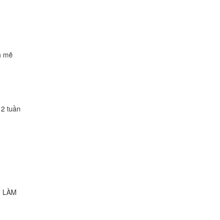
h mẽ
12 tuần
N LÀM