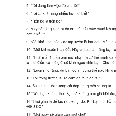
5. “Tôi đang làm việc đó cho tôi.”
6. “Tôi có khả năng nhiều hơn tôi biết.”
7. “Tiến bộ là tiến bộ.”
8.”Mấy cô nàng sinh ra đã ốm thì thật may mắn! Nhưn
hơn nhiều.”
9. “Cái khó nhất của việc tập luyện là bắt đầu. Một khi
10. “Một khi muốn thay đổi. Hãy chắc chắn rằng bạn là
11. “Phải mất 4 tuần bạn mới nhận ra cơ thể mình đang
là thời điểm cả thế giới sẽ kinh ngạc nhìn bạn. Cho nên
12. “Luôn nhớ rằng, dù bạn có ăn uống thế nào khi ở mộ
13.”Tôi trong tương lai sẽ cảm ơn tôi hiện tại.”
14.”Sự tự tin nuôi dưỡng cái đẹp trong mỗi chúng ta.”
15.”Nếu bạn không thử. Bạn sẽ không bao giờ biết đượ
16.”Thời gian là để tạo ra điều gì đó. Khi bạn nói
ĐIỀU ĐÓ.”
17. “Mỗi ngày sẽ giảm cân một chút”