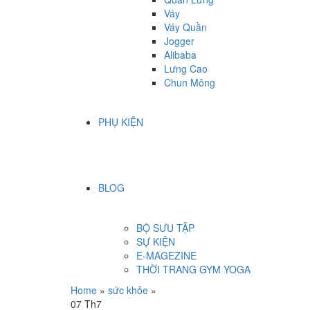
Váy
Váy Quần
Jogger
Alibaba
Lưng Cao
Chun Mông
PHỤ KIỆN
BLOG
BỘ SƯU TẬP
SỰ KIỆN
E-MAGEZINE
THỜI TRANG GYM YOGA
Home
»
sức khỏe
»
07
Th7