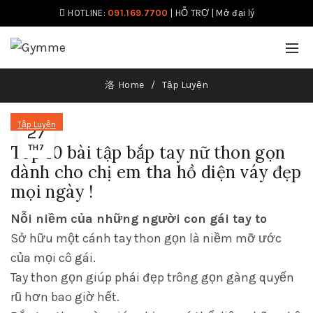
HOTLINE:
091.169.7700
|
HỖ TRỢ
|
Mở đại lý
Home
Tập Luyện
Tập Luyện
27
Top 10 bài tập bắp tay nữ thon gọn
TH7
dành cho chị em tha hồ diện váy đẹp
mọi ngày !
Nỗi niềm của những người con gái tay to
Sở hữu một cánh tay thon gọn là niềm mỡ ước
của mọi cô gái.
Tay thon gọn giúp phái đẹp trông gọn gàng quyến
rũ hơn bao giờ hết.