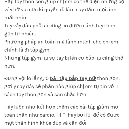
Bắp tay thon còn giúp chị em có thể diện những bộ
váy hở vai cực kì quyến rũ làm say đắm mọi ánh
mắt nhìn.
Tuy vậy đâu phải ai cũng có được cánh tay thon
gọn tự nhiên.
Phương pháp an toàn mà lành mạnh cho chị em
chính là đi tập gym.
Nhưng
tập gym
lại sợ tay bị lên cơ bắp lại càng thô
hơn.
Đừng vội lo lắng,10
bài tập bắp tay nữ
thon gọn,
gợi ý say đây sẽ phần nào giúp chị em tự tin với 1
cách tay thon gọn và săn chắc hơn.
Hãy luôn nhớ kết hợp thêm các bài tập giảm mỡ
toàn thân như cardio, HIIT, hay bơi lội để có được
một thân hình khỏe đẹp và cân đối.