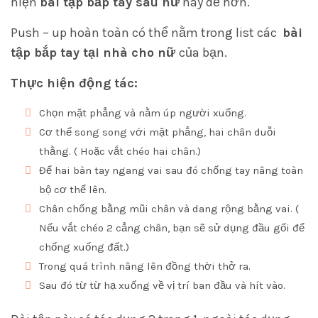
hiện
bài tập bắp tay sau nữ
này dễ hơn.
Push – up hoàn toàn có thể nằm trong list các
bài
tập bắp tay tại nhà cho nữ
của bạn.
Thực hiện động tác:
Chọn mặt phẳng và nằm úp người xuống.
Cơ thể song song với mặt phẳng, hai chân duỗi
thằng. ( Hoặc vắt chéo hai chân.)
Để hai bàn tay ngang vai sau đó chống tay nâng toàn
bộ cơ thể lên.
Chân chống bằng mũi chân và dang rộng bằng vai. (
Nếu vắt chéo 2 cẳng chân, bạn sẽ sử dụng đầu gối để
chống xuống đất.)
Trong quá trình nâng lên đồng thời thở ra.
Sau đó từ từ hạ xuống về vị trí ban đầu và hít vào.